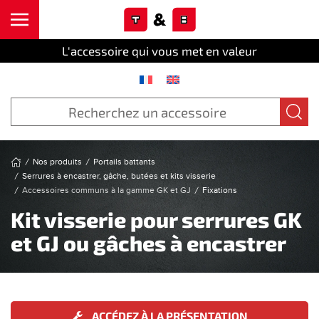
Cookies management panel
Skip to main content
L'accessoire qui vous met en valeur
Nos produits
Portails battants
Serrures à encastrer, gâche, butées et kits visserie
Accessoires communs à la gamme GK et GJ
Fixations
Kit visserie pour serrures GK
et GJ ou gâches à encastrer
ACCÉDEZ À LA PRÉSENTATION