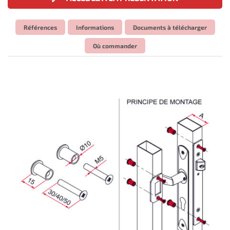
Références
Informations
Documents à télécharger
Où commander