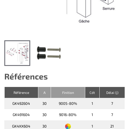
Références
Référence
A
Finition
Cdt
Délai (j)
GK492604
30
9005-80%
1
7
GK491604
30
9016-80%
1
7
GK4XX604
30
1
21