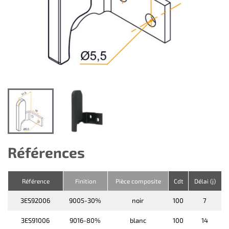
Références
Référence
Finition
Pièce composite
Cdt
Délai (j)
3ES92006
9005-30%
noir
100
7
3ES91006
9016-80%
blanc
100
14