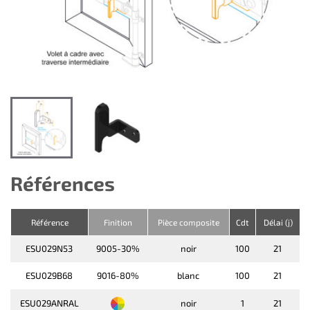
Références
Référence
Finition
Pièce composite
Cdt
Délai (j)
ESU029N53
9005-30%
noir
100
21
ESU029B68
9016-80%
blanc
100
21
ESU029ANRAL
noir
1
21