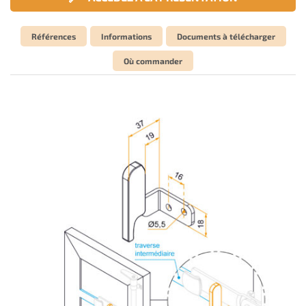
Références
Informations
Documents à télécharger
Où commander