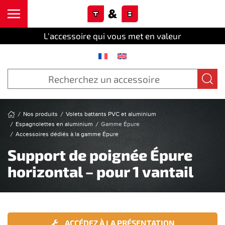
Cookies management panel
Skip to main content
L'accessoire qui vous met en valeur
Nos produits
Volets battants PVC et aluminium
Espagnolettes en aluminium
Gamme Épure
Accessoires dédiés à la gamme Épure
Support de poignée Épure
horizontal – pour 1 vantail
ACCÉDEZ À LA PRÉSENTATION