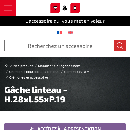
Cookies management panel
Skip to main content
L'accessoire qui vous met en valeur
Nos produits
Menuiserie et agencement
Crémones pour porte technique
Gamme OMNiiA
Crémones et accessoires
Gâche linteau –
H.28xl.55xP.19
ACCÉDEZ À LA PRÉSENTATION