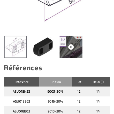
Références
Référence
Finition
Cdt
Délai (j)
ASU018N53
9005-30%
12
14
ASU018B63
9016-30%
12
14
ASU018B03
9010-30%
12
14