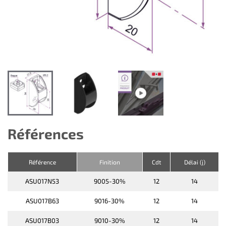
Références
Référence
Finition
Cdt
Délai (j)
ASU017N53
9005-30%
12
14
ASU017B63
9016-30%
12
14
ASU017B03
9010-30%
12
14