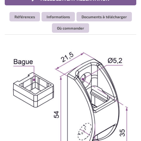
Références
Informations
Documents à télécharger
Où commander