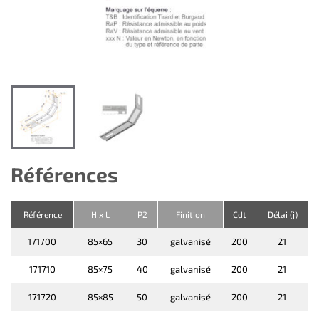
Références
Référence
H x L
P2
Finition
Cdt
Délai (j)
171700
85×65
30
galvanisé
200
21
171710
85×75
40
galvanisé
200
21
171720
85×85
50
galvanisé
200
21