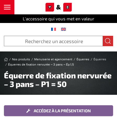
Cookies management panel
Skip to main content
L'accessoire qui vous met en valeur
Nos produits
Menuiserie et agencement
Équerres
Équerres
Équerres de fixation nervurée – 3 pans – Ép.1,5
Équerre de fixation nervurée
– 3 pans – P1 = 50
ACCÉDEZ À LA PRÉSENTATION