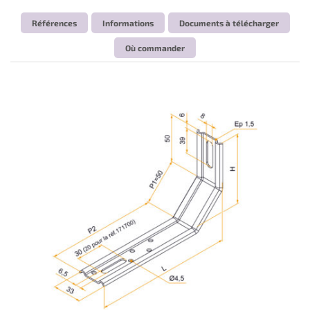
Références
Informations
Documents à télécharger
Où commander