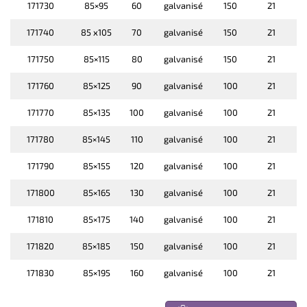
171730
85×95
60
galvanisé
150
21
171740
85 x105
70
galvanisé
150
21
171750
85×115
80
galvanisé
150
21
171760
85×125
90
galvanisé
100
21
171770
85×135
100
galvanisé
100
21
171780
85×145
110
galvanisé
100
21
171790
85×155
120
galvanisé
100
21
171800
85×165
130
galvanisé
100
21
171810
85×175
140
galvanisé
100
21
171820
85×185
150
galvanisé
100
21
171830
85×195
160
galvanisé
100
21