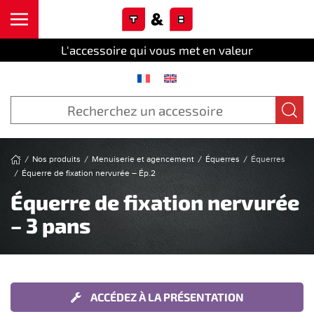
Cookies management panel
Skip to main content
L'accessoire qui vous met en valeur
Nos produits
Menuiserie et agencement
Équerres
Équerres
Équerre de fixation nervurée – Ép.2
Équerre de fixation nervurée
– 3 pans
ACCÉDEZ À LA PRÉSENTATION