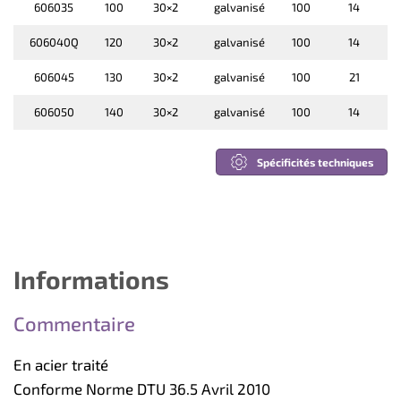
606035
100
30×2
galvanisé
100
14
606040Q
120
30×2
galvanisé
100
14
606045
130
30×2
galvanisé
100
21
606050
140
30×2
galvanisé
100
14
Spécificités techniques
Informations
Commentaire
En acier traité
Conforme Norme DTU 36.5 Avril 2010