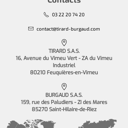
03 22 20 74 20
contact@tirard-burgaud.com
TIRARD S.A.S.
16, Avenue du Vimeu Vert - ZA du Vimeu
Industriel
80210 Feuquières-en-Vimeu
BURGAUD S.A.S.
159, rue des Paludiers - ZI des Mares
85270 Saint-Hilaire-de-Riez