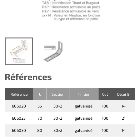
Références
Référence
L
Section
Finition
Cdt
Délai (j)
606020
55
30×2
galvanisé
100
14
606025
70
30×2
galvanisé
100
21
606030
80
30×2
galvanisé
100
14