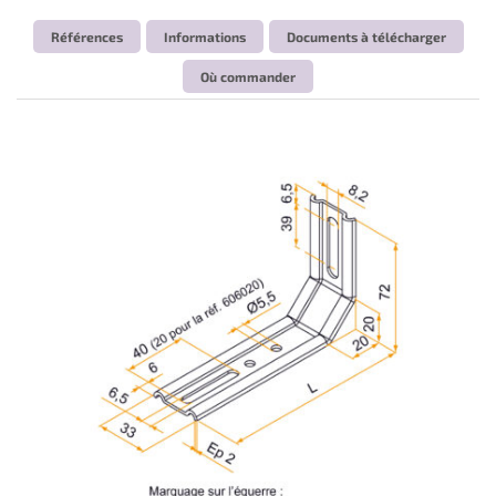
Références
Informations
Documents à télécharger
Où commander