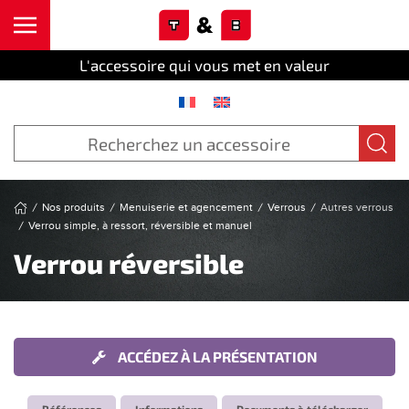
Cookies management panel
Skip to main content
L'accessoire qui vous met en valeur
Nos produits
Menuiserie et agencement
Verrous
Autres verrous
Verrou simple, à ressort, réversible et manuel
Verrou réversible
ACCÉDEZ À LA PRÉSENTATION
Références
Informations
Documents à télécharger