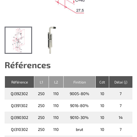
Références
Référence
L1
L2
Finition
Cdt
Délai (j)
QJ392302
250
110
9005-80%
10
7
QJ391302
250
110
9016-80%
10
7
QJ390302
250
110
9010-30%
10
14
QJ310302
250
110
brut
10
7