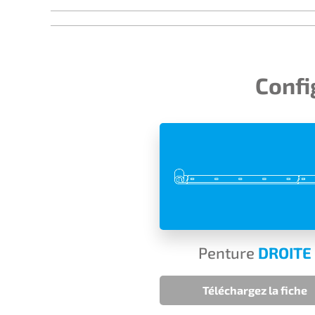
Confi
Penture
DROITE
Téléchargez la fiche