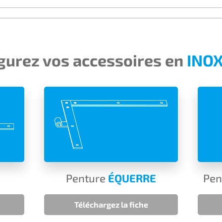
gurez vos accessoires en
INOX
Penture
ÉQUERRE
Pen
Téléchargez la fiche