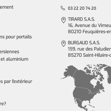
cement
03 22 20 74 20
TIRARD S.A.S.
16, Avenue du Vimeu 
80210 Feuquières-e
s pour portails
BURGAUD S.A.S.
159, rue des Paludier
persiennes
85270 Saint-Hilaire-
 et aluminium
 par l'extérieur
re?