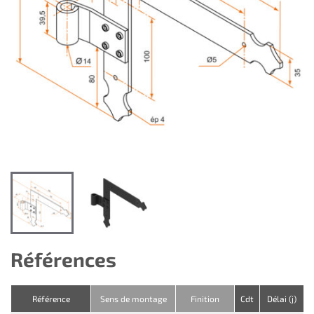
Références
Référence
Sens de montage
Finition
Cdt
Délai (j)