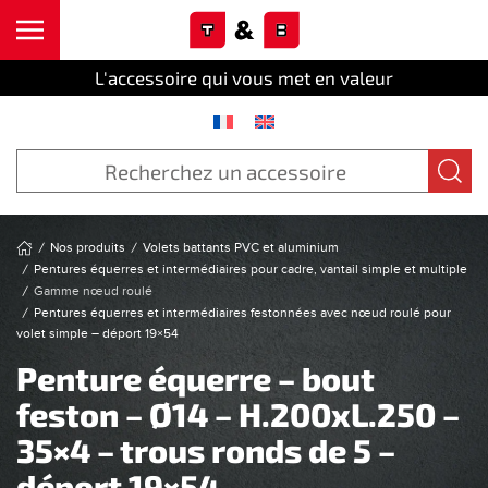
Cookies management panel
Skip to main content
L'accessoire qui vous met en valeur
Nos produits
Volets battants PVC et aluminium
Pentures équerres et intermédiaires pour cadre, vantail simple et multiple
Gamme nœud roulé
Pentures équerres et intermédiaires festonnées avec nœud roulé pour
volet simple – déport 19×54
Penture équerre – bout
feston – Ø14 – H.200xL.250 –
35×4 – trous ronds de 5 –
déport 19×54