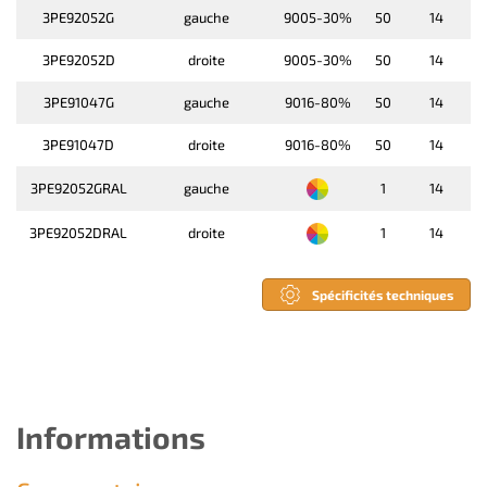
3PE92052G
gauche
9005-30%
50
14
3PE92052D
droite
9005-30%
50
14
3PE91047G
gauche
9016-80%
50
14
3PE91047D
droite
9016-80%
50
14
3PE92052GRAL
gauche
1
14
3PE92052DRAL
droite
1
14
Spécificités techniques
Informations