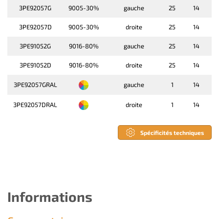
3PE92057G
9005-30%
gauche
25
14
3PE92057D
9005-30%
droite
25
14
3PE91052G
9016-80%
gauche
25
14
3PE91052D
9016-80%
droite
25
14
3PE92057GRAL
gauche
1
14
3PE92057DRAL
droite
1
14
Spécificités techniques
Informations