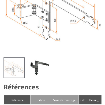
Références
Référence
Finition
Sens de montage
Cdt
Délai (j)