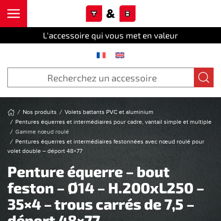
Cookies management panel
Skip to main content
L'accessoire qui vous met en valeur
Nos produits
Volets battants PVC et aluminium
Pentures équerres et intermédiaires pour cadre, vantail simple et multiple
Gamme nœud roulé
Pentures équerres et intermédiaires festonnées avec nœud roulé pour
volet double – déport 48×77
Penture équerre – bout
feston – Ø14 – H.200xL250 –
35×4 – trous carrés de 7,5 –
déport 48×77