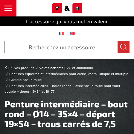
Cookies management panel
Skip to main content
L'accessoire qui vous met en valeur
Nos produits
Volets battants PVC et aluminium
Pentures équerres et intermédiaires pour cadre, vantail simple et multiple
Gamme nœud roulé
Pentures intermédiaires – bouts ronds – avec nœud roulé pour volet
double – déport 19×54 et 19×77
Penture intermédiaire – bout
rond – Ø14 – 35×4 – déport
19×54 – trous carrés de 7,5