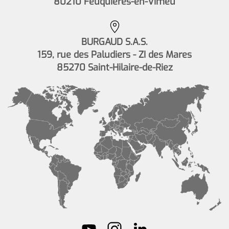
80210 Feuquières-en-Vimeu
BURGAUD S.A.S.
159, rue des Paludiers - ZI des Mares
85270 Saint-Hilaire-de-Riez