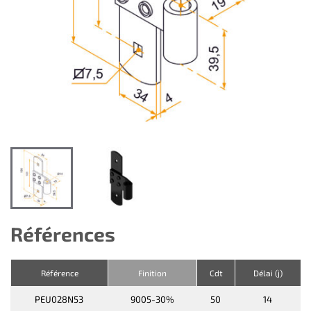
Références
Référence
Finition
Cdt
Délai (j)
PEU028N53
9005-30%
50
14