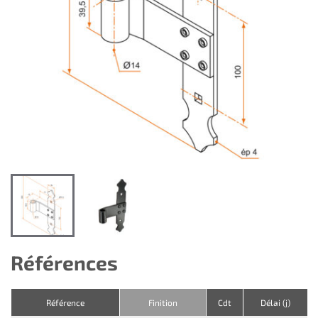
Références
Référence
Finition
Cdt
Délai (j)