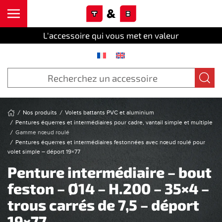
Cookies management panel
Skip to main content
L'accessoire qui vous met en valeur
Nos produits
Volets battants PVC et aluminium
Pentures équerres et intermédiaires pour cadre, vantail simple et multiple
Gamme nœud roulé
Pentures équerres et intermédiaires festonnées avec nœud roulé pour
volet simple – déport 19×77
Penture intermédiaire – bout
feston – Ø14 – H.200 – 35×4 –
trous carrés de 7,5 – déport
19×77