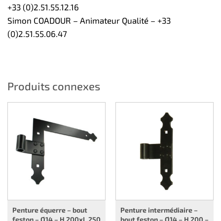
+33 (0)2.51.55.12.16
Simon COADOUR – Animateur Qualité – +33
(0)2.51.55.06.47
Produits connexes
Penture équerre – bout
Penture intermédiaire –
feston – Ø14 – H.200xL.250
bout feston – Ø14 – H.200 –