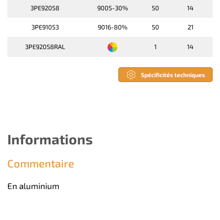
3PE92058
9005-30%
50
14
3PE91053
9016-80%
50
21
3PE92058RAL
1
14
Spécificités techniques
Informations
Commentaire
En aluminium